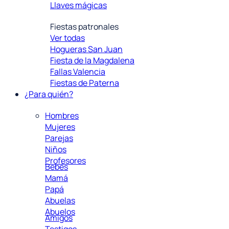
Llaves mágicas
Fiestas patronales
Ver todas
Hogueras San Juan
Fiesta de la Magdalena
Fallas Valencia
Fiestas de Paterna
¿Para quién?
Hombres
Mujeres
Parejas
Niños
Profesores
Bebés
Mamá
Papá
Abuelas
Abuelos
Amigos
Testigos