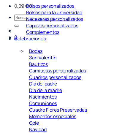
Bolsos personalizados
0,00
€
0
Bolsos para la universidad
Buscar
Neceseres personalizados
por:
Capazos personalizados
Complementos
0
Celebraciones
Bodas
San Valentín
Bautizos
Camisetas personalizadas
Cuadros personalizados
Día del padre
Día de la madre
Nacimientos
Comuniones
Cuadro Flores Preservadas
Momentos especiales
Cole
Navidad