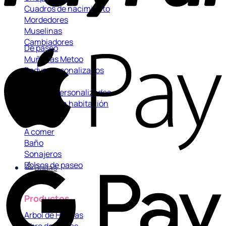
Cuadros de nacimiento
Mordedores
Muselinas
Cambiadores
De paseo
Muñecas Metoo
Bodys personalizados
Cojines
Doudou personalizados
Decoración habitación
Cadenitas
Mantas
A comer
Baño
Sonajeros
Bolsos de paseo
Bodas
Productos
Arbol de Huellas
Libro de firmas