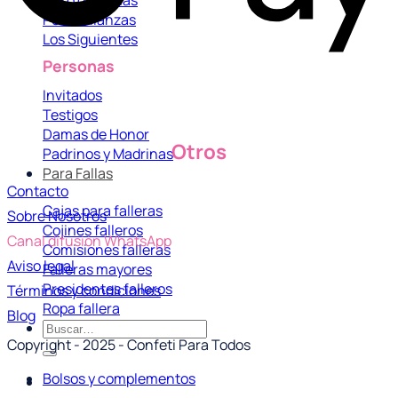
Porta Alianzas
Los Siguientes
Personas
Invitados
Testigos
Damas de Honor
Otros
Padrinos y Madrinas
Para Fallas
Contacto
Cajas para falleras
Sobre Nosotros
Cojines falleros
Canal difusión WhatsApp
Comisiones falleras
Aviso legal
Falleras mayores
Presidentes falleros
Términos y condiciones
Ropa fallera
Blog
Buscar
Copyright - 2025 - Confeti Para Todos
por:
Bolsos y complementos