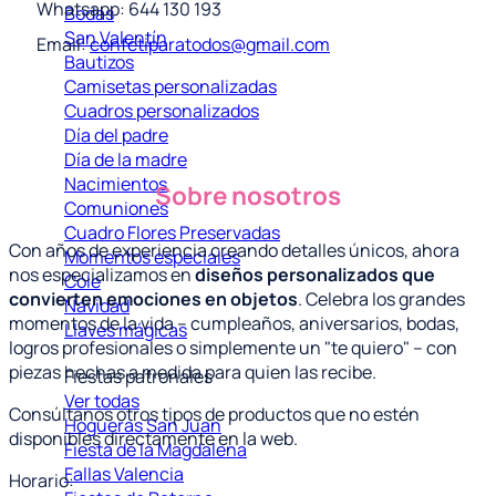
Whatsapp: 644 130 193
Bodas
San Valentín
Email:
confetiparatodos@gmail.com
Bautizos
Camisetas personalizadas
Cuadros personalizados
Día del padre
Día de la madre
Nacimientos
Sobre nosotros
Comuniones
Cuadro Flores Preservadas
Con años de experiencia creando detalles únicos, ahora
Momentos especiales
nos especializamos en
diseños personalizados que
Cole
convierten emociones en objetos
. Celebra los grandes
Navidad
momentos de la vida – cumpleaños, aniversarios, bodas,
Llaves mágicas
logros profesionales o simplemente un "te quiero" – con
piezas hechas a medida para quien las recibe.
Fiestas patronales
Ver todas
Consúltanos otros tipos de productos que no estén
Hogueras San Juan
disponibles directamente en la web.
Fiesta de la Magdalena
Fallas Valencia
Horario: