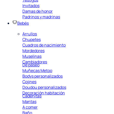
Invitados
Damas de honor
Padrinos y madrinas
Bebés
Arrullos
Chupetes
Cuadros de nacimiento
Mordedores
Muselinas
Cambiadores
De paseo
Muñecas Metoo
Bodys personalizados
Cojines
Doudou personalizados
Decoración habitación
Cadenitas
Mantas
A comer
Baño