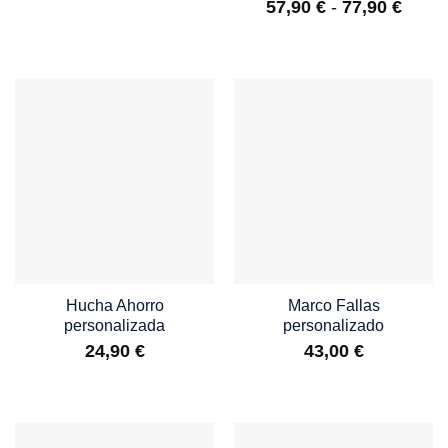
de
Rang
57,90
€
-
77,90
€
precios:
de
desde
precio
57,90 €
desd
hasta
57,90
77,90 €
hasta
77,90
Hucha Ahorro
Marco Fallas
personalizada
personalizado
24,90
€
43,00
€