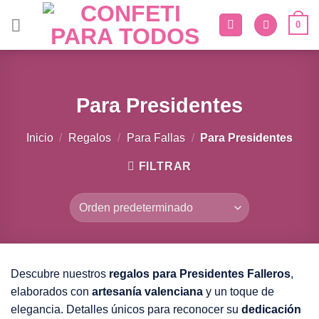
Saltar
0
al
contenido
Para Presidentes
Inicio
/
Regalos
/
Para Fallas
/
Para Presidentes
FILTRAR
Descubre nuestros
regalos para Presidentes Falleros
,
elaborados con
artesanía valenciana
y un toque de
elegancia. Detalles únicos para reconocer su
dedicación