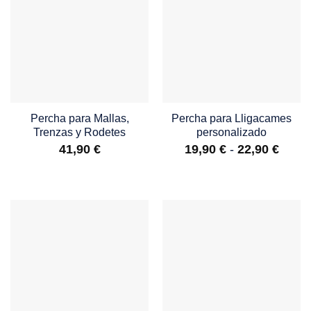
Percha para Mallas,
Percha para Lligacames
Trenzas y Rodetes
personalizado
Rang
41,90
€
19,90
€
-
22,90
€
de
precio
desd
19,90
hasta
22,90