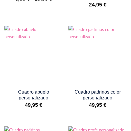
de
24,95
€
precios:
desde
8,90 €
hasta
10,90 €
Cuadro abuelo
Cuadro padrinos color
personalizado
personalizado
49,95
€
49,95
€