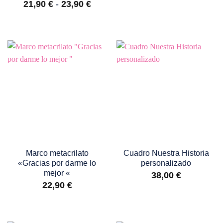
de
Rango
21,90
€
-
23,90
€
precio
de
desd
precios:
19,90
desde
hasta
21,90 €
22,90
hasta
23,90 €
Marco metacrilato
Cuadro Nuestra Historia
«Gracias por darme lo
personalizado
mejor «
38,00
€
22,90
€