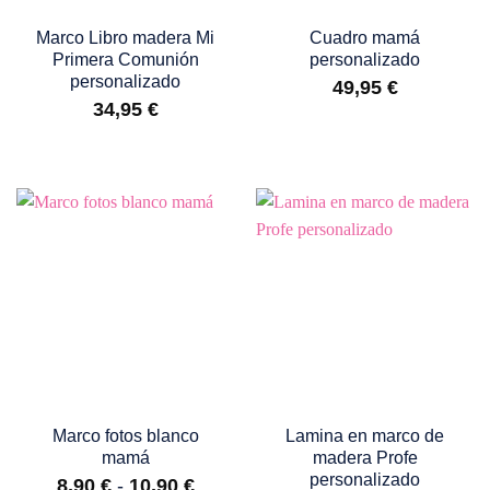
Marco Libro madera Mi
Cuadro mamá
Primera Comunión
personalizado
personalizado
49,95
€
34,95
€
Marco fotos blanco
Lamina en marco de
mamá
madera Profe
personalizado
Rango
8,90
€
-
10,90
€