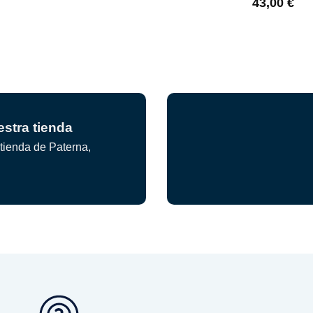
43,00
€
stra tienda
tienda de Paterna,