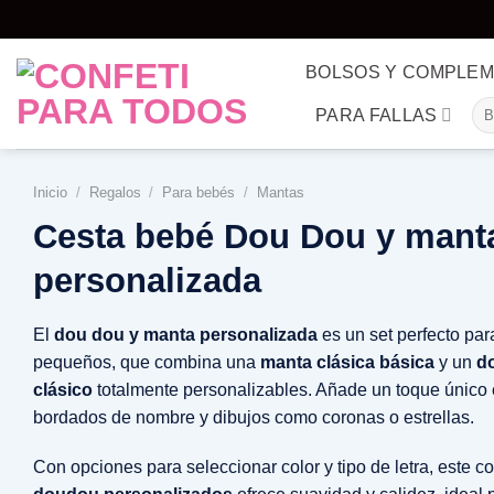
Saltar
al
contenido
BOLSOS Y COMPLE
Bu
PARA FALLAS
por
Inicio
/
Regalos
/
Para bebés
/
Mantas
Cesta bebé Dou Dou y mant
personalizada
El
dou dou y manta personalizada
es un set perfecto par
pequeños, que combina una
manta clásica básica
y un
d
clásico
totalmente personalizables. Añade un toque único 
bordados de nombre y dibujos como coronas o estrellas.
Con opciones para seleccionar color y tipo de letra, este c