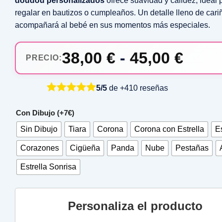
doudou personalizados
ofrece suavidad y calidez, ideal 
regalar en bautizos o cumpleaños. Un detalle lleno de cari
acompañará al bebé en sus momentos más especiales.
Ran
38,00
€
-
45,00
€
de
preci
5/5
de +410 reseñas
desd
Con Dibujo (+7€)
38,00
Sin Dibujo
Tiara
Corona
Corona con Estrella
Es
hast
Corazones
Cigüeña
Panda
Nube
Pestañas
45,00
Estrella Sonrisa
Personaliza el producto